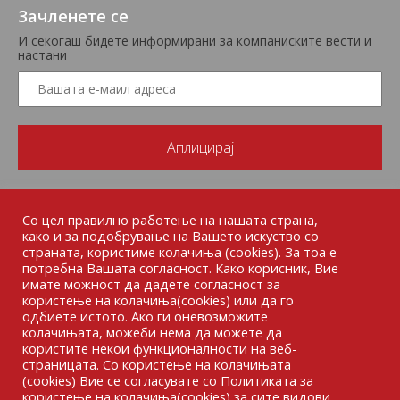
Зачленете се
И секогаш бидете информирани за компаниските вести и
настани
Со цел правилно работење на нашата страна,
како и за подобрување на Вашето искуство со
страната, користиме колачиња (cookies). За тоа е
потребна Вашата согласност. Како корисник, Вие
имате можност да дадете согласност за
користење на колачиња(cookies) или да го
одбиете истото. Ако ги оневозможите
колачињата, можеби нема да можете да
користите некои функционалности на веб-
страницата. Со користење на колачињата
(cookies) Вие се согласувате со Политиката за
користење на колачиња(cookies) за сите видови