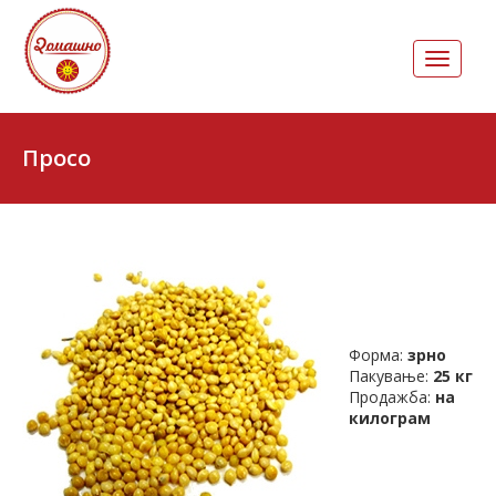
Toggle
navigati
Просо
Форма:
зрно
Пакување:
25 кг
Продажба:
на
килограм