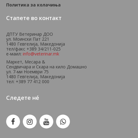
Политика за колачиња
Стапете во контакт
ДПТУ Ветеринар ДОО
ул. Моински Пат 221
1480 Гевгелија, Македонија
тел/факс +389 34/211-025
е-маил:
info@veterinar.mk
Маркет, Месара &
Сендвичара и Скара на кило Домашно
ул. 7-ми Ноември 75
1480 Гевгелија, Македонија
тел: +389 77 412 000
Следете нé