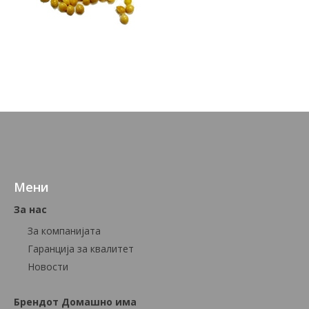
Мени
За нас
За компанијата
Гаранција за квалитет
Новости
Брендот Домашно има