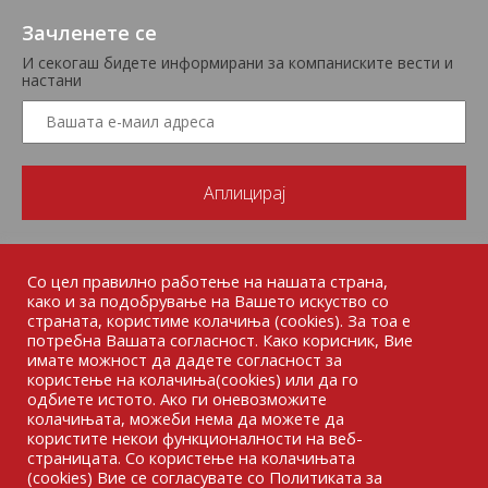
Зачленете се
И секогаш бидете информирани за компаниските вести и
настани
Со цел правилно работење на нашата страна,
како и за подобрување на Вашето искуство со
страната, користиме колачиња (cookies). За тоа е
потребна Вашата согласност. Како корисник, Вие
имате можност да дадете согласност за
користење на колачиња(cookies) или да го
одбиете истото. Ако ги оневозможите
колачињата, можеби нема да можете да
користите некои функционалности на веб-
страницата. Со користење на колачињата
(cookies) Вие се согласувате со Политиката за