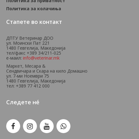
Политика за приватност
Политика за колачиња
Стапете во контакт
ДПТУ Ветеринар ДОО
ул. Моински Пат 221
1480 Гевгелија, Македонија
тел/факс +389 34/211-025
е-маил:
info@veterinar.mk
Маркет, Месара &
Сендвичара и Скара на кило Домашно
ул. 7-ми Ноември 75
1480 Гевгелија, Македонија
тел: +389 77 412 000
Следете нé