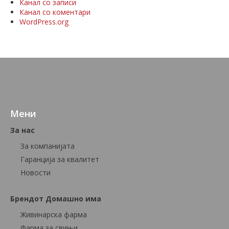
Канал со записи
Канал со коментари
WordPress.org
Мени
За нас
За компанијата
Гаранција за квалитет
Новости
Брендот Домашно има
Живинарска фарма
Фарма за свињи